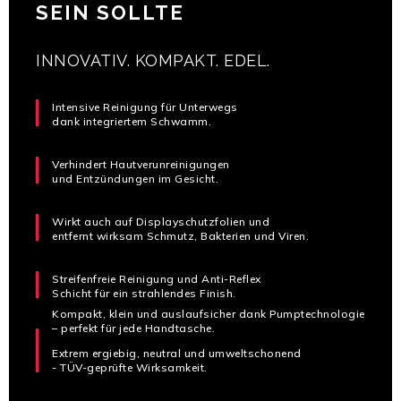
SEIN SOLLTE
INNOVATIV. KOMPAKT. EDEL.
Intensive Reinigung für Unterwegs
dank integriertem Schwamm.
Verhindert Hautverunreinigungen
und Entzündungen im Gesicht.
Wirkt auch auf Displayschutzfolien und
entfernt wirksam Schmutz, Bakterien und Viren.
Streifenfreie Reinigung und Anti-Reflex
Schicht für ein strahlendes Finish.
Kompakt, klein und auslaufsicher dank Pumptechnologie
– perfekt für jede Handtasche.
Extrem ergiebig, neutral und umweltschonend
- TÜV-geprüfte Wirksamkeit.