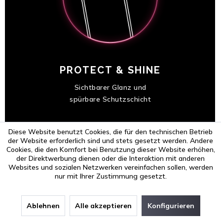
PROTECT & SHINE
Sichtbarer Glanz und
spürbare Schutzschicht
Diese Website benutzt Cookies, die für den technischen Betrieb
der Website erforderlich sind und stets gesetzt werden. Andere
Cookies, die den Komfort bei Benutzung dieser Website erhöhen,
der Direktwerbung dienen oder die Interaktion mit anderen
Websites und sozialen Netzwerken vereinfachen sollen, werden
Das im Set enthaltene TouchSense Tuch
nur mit Ihrer Zustimmung gesetzt.
garantiert immer eine streifenfreie und
schonende Reinigung. Somit verleihst du
Ablehnen
Alle akzeptieren
Konfigurieren
deinem TouchScreen das letzte Finish.