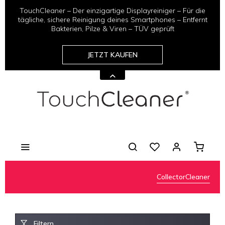
TouchCleaner – Der einzigartige Displayreiniger – Für die
tägliche, sichere Reinigung deines Smartphones – Entfernt
Bakterien, Pilze & Viren – TÜV geprüft
JETZT KAUFEN
CollectorCleaner
Filtern