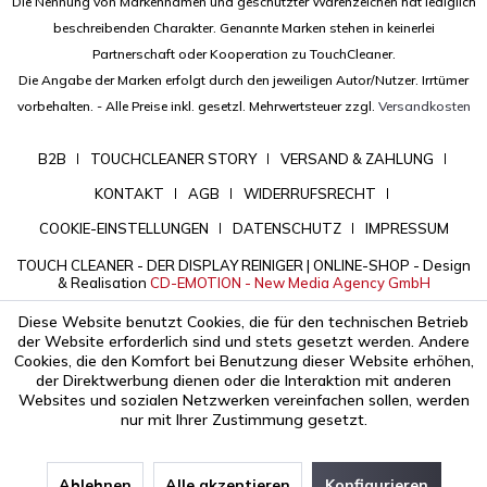
Die Nennung von Markennamen und geschützter Warenzeichen hat lediglich
Nutzungsmöglichkeiten
beschreibenden Charakter. Genannte Marken stehen in keinerlei
begeistert sein, da bin
Partnerschaft oder Kooperation zu TouchCleaner.
ich mir sicher.
Die Angabe der Marken erfolgt durch den jeweiligen Autor/Nutzer. Irrtümer
vorbehalten. - Alle Preise inkl. gesetzl. Mehrwertsteuer zzgl.
Versandkosten
-
Nadine Dietzler,
Geschäftführerin der
B2B
TOUCHCLEANER STORY
VERSAND & ZAHLUNG
CD-EMOTION
KONTAKT
AGB
WIDERRUFSRECHT
COOKIE-EINSTELLUNGEN
DATENSCHUTZ
IMPRESSUM
TOUCH CLEANER - DER DISPLAY REINIGER | ONLINE-SHOP - Design
& Realisation
CD-EMOTION - New Media Agency GmbH
Diese Website benutzt Cookies, die für den technischen Betrieb
der Website erforderlich sind und stets gesetzt werden. Andere
Cookies, die den Komfort bei Benutzung dieser Website erhöhen,
der Direktwerbung dienen oder die Interaktion mit anderen
Websites und sozialen Netzwerken vereinfachen sollen, werden
nur mit Ihrer Zustimmung gesetzt.
Ablehnen
Alle akzeptieren
Konfigurieren