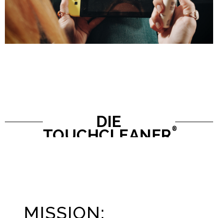
DIE
®
TOUCHCLEANER
STORY
MISSION: