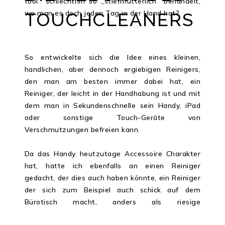
tool“ schlechthin so „stiefmütterlich“ behandelt,
wo man es doch jeden Tag in der Hand hat?
TOUCHCLEANERS
So entwickelte sich die Idee eines kleinen,
handlichen, aber dennoch ergiebigen Reinigers,
den man am besten immer dabei hat, ein
Reiniger, der leicht in der Handhabung ist und mit
dem man in Sekundenschnelle sein Handy, iPad
oder sonstige Touch-Geräte von
Verschmutzungen befreien kann.
Da das Handy heutzutage Accessoire Charakter
hat, hatte ich ebenfalls an einen Reiniger
gedacht, der dies auch haben könnte, ein Reiniger
der sich zum Beispiel auch schick auf dem
Bürotisch macht, anders als riesige
Sprühkopfflaschen die man kennt. Da meine