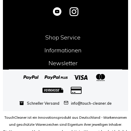
ist und so habe ich
keine Mühe bei der
Recherche nach
einem Cleaning-Tuch
gescheut und bin sehr
stolz darauf, einen
Shop Service
heimischen Partner
Informationen
gefunden zu haben,
der genau meinen
Newsletter
Qualitätsansprüchen
gerecht wird.
Ich wünsche euch viel
Spaß beim
Ausprobieren des
Schneller Versand
info@touch-cleaner.de
Touchcleaners - ihr
werdet von der
TouchCleaner ist ein Innovationsprodukt aus Deutschland - Markennamen
Reinigungskraft und
und geschützte Warenzeichen sind Eigentum ihrer jeweiligen Inhaber.
den vielfältigen