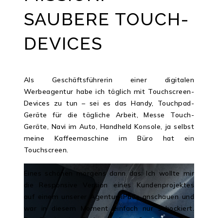
SAUBERE TOUCH-
DEVICES
Als Geschäftsführerin einer digitalen
Werbeagentur habe ich täglich mit Touchscreen-
Devices zu tun – sei es das Handy, Touchpad-
Geräte für die tägliche Arbeit, Messe Touch-
Geräte, Navi im Auto, Handheld Konsole, ja selbst
meine Kaffeemaschine im Büro hat ein
Touchscreen.
Eines schönen morgens dann das: Ich wollte mir
die Responsive Version eines Kundenprojektes
auf einem unserer Agentur-iPads anschauen und
war in diesem Moment einfach nur schockiert.