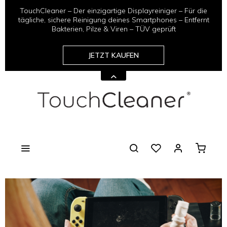
TouchCleaner – Der einzigartige Displayreiniger – Für die
tägliche, sichere Reinigung deines Smartphones – Entfernt
Bakterien, Pilze & Viren – TÜV geprüft
JETZT KAUFEN