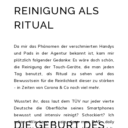
REINIGUNG ALS
RITUAL
Da mir das Phänomen der verschmierten Handys
und Pads in der Agentur bekannt ist, kam mir
plötzlich folgender Gedanke: Es wäre doch schön,
die Reinigung der Touch-Geräte, die man jeden
Tag benutzt, als Ritual zu sehen und das
Bewusstsein für die Reinlichkeit dieser zu stärken
- in Zeiten von Corona & Co noch viel mehr.
Wusstet ihr, dass laut dem TÜV nur jeder vierte
Deutsche die Oberfläche seines Smartphones
bewusst und intensiv reinigt? Schockiert? Ich
DIE GEBURT DES
schon. Wie kann es sein, dass man DAS „daily