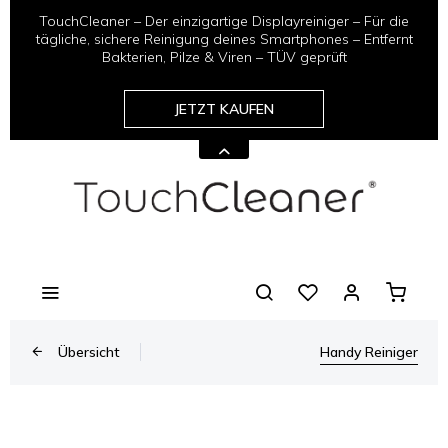
TouchCleaner – Der einzigartige Displayreiniger – Für die
tägliche, sichere Reinigung deines Smartphones – Entfernt
Bakterien, Pilze & Viren – TÜV geprüft
JETZT KAUFEN
Übersicht
Handy Reiniger